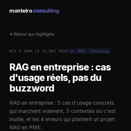
monteiro
.consulting
Retour aux highlights
MIS À JOUR LE
13 MAI 2026
IA
RAG
consulting
RAG en entreprise : cas
d'usage réels, pas du
buzzword
RAG en entreprise : 5 cas d'usage concrets
qui marchent vraiment, 3 contextes où c'est
inutile, et les 4 erreurs qui plantent un projet
RAG en PME.