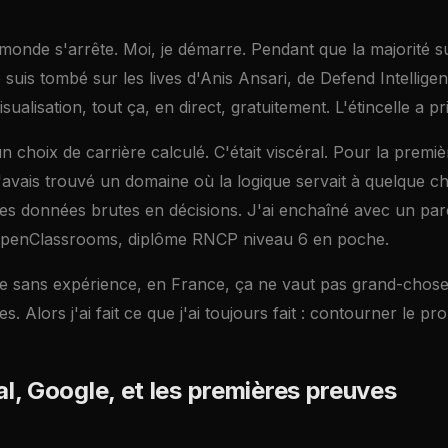
onde s'arrête. Moi, je démarre. Pendant que la majorité su
 suis tombé sur les lives d'Anis Ansari, de Defend Intellige
ualisation, tout ça, en direct, gratuitement. L'étincelle a pri
un choix de carrière calculé. C'était viscéral. Pour la premiè
'avais trouvé un domaine où la logique servait à quelque c
des données brutes en décisions. J'ai enchaîné avec un pa
OpenClassrooms, diplôme RNCP niveau 6 en poche.
e sans expérience, en France, ça ne vaut pas grand-chose
s. Alors j'ai fait ce que j'ai toujours fait : contourner le pr
l, Google, et les premières preuves