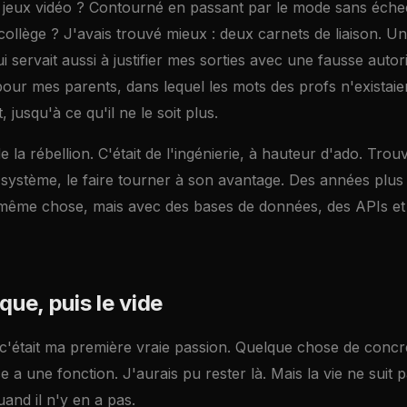
 jeux vidéo ? Contourné en passant par le mode sans éche
 collège ? J'avais trouvé mieux : deux carnets de liaison. U
i servait aussi à justifier mes sorties avec une fausse autor
our mes parents, dans lequel les mots des profs n'existaie
 jusqu'à ce qu'il ne le soit plus.
e la rébellion. C'était de l'ingénierie, à hauteur d'ado. Trouve
ystème, le faire tourner à son avantage. Des années plus t
même chose, mais avec des bases de données, des APIs et
ue, puis le vide
c'était ma première vraie passion. Quelque chose de concre
 a une fonction. J'aurais pu rester là. Mais la vie ne suit p
uand il n'y en a pas.