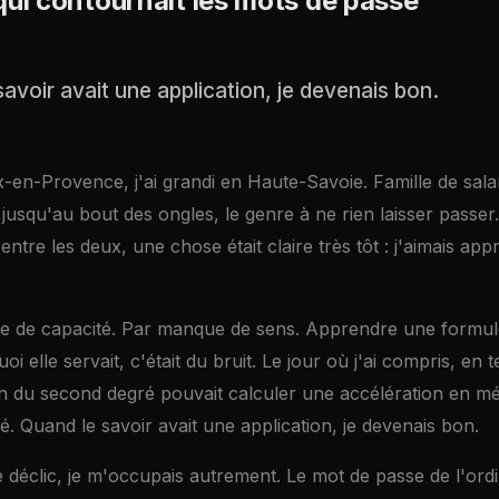
qui contournait les mots de passe
avoir avait une application, je devenais bon.
x-en-Provence, j'ai grandi en Haute-Savoie. Famille de sala
 jusqu'au bout des ongles, le genre à ne rien laisser passe
 entre les deux, une chose était claire très tôt : j'aimais ap
 de capacité. Par manque de sens. Apprendre une formule
oi elle servait, c'était du bruit. Le jour où j'ai compris, en 
n du second degré pouvait calculer une accélération en mé
mé. Quand le savoir avait une application, je devenais bon.
 déclic, je m'occupais autrement. Le mot de passe de l'ordi