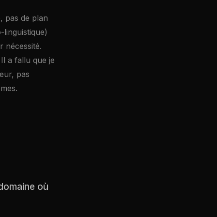
e, pas de plan
linguistique)
r nécessité.
 a fallu que je
eur, pas
èmes.
n domaine où