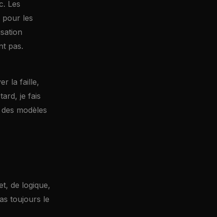
c. Les
n pour les
isation
nt pas.
r la faille,
ard, je fais
 des modèles
t, de logique,
as toujours le