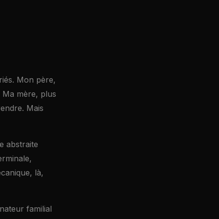
riés. Mon père,
r. Ma mère, plus
prendre. Mais
 abstraite
terminale,
canique, là,
nateur familial