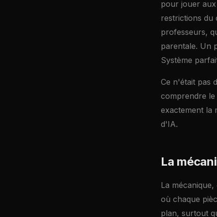
pour jouer aux
restrictions du
professeurs, qu
parentale. Un p
Système parfait,
Ce n'était pas d
comprendre le s
exactement la 
d'IA.
La mécaniq
La mécanique, 
où chaque pièce
plan, surtout q