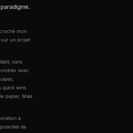
e paradigme.
décroché mon
 sur un projet
tabli, sans
 combler avec
uipes,
s quick wins
le papier. Mais
boration à
potentiel de