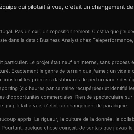
équipe qui pilotait à vue, c'était un changement d
rtugal. Pas un exil, un repositionnement. C'est là que j'ai 
oste dans la data : Business Analyst chez Teleperformance,
t particulier. Le projet était neuf en interne, sans process é
turé. Exactement le genre de terrain que j'aime : un vide à
ai construit les premiers dashboards de performance des éq
eporting (dix heures par semaine récupérées) et identifié le
es d'opportunités commerciales. Rien de spectaculaire sur 
 qui pilotait à vue, c'était un changement de paradigme.
coup appris. La rigueur, la culture de la donnée, la colla
 Pourtant, quelque chose coinçait. Je sentais que j'avais le 