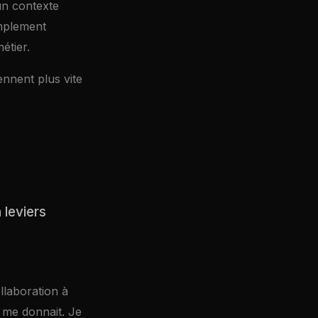
un contexte
implement
étier.
nnent plus vite
 leviers
ollaboration à
n me donnait. Je