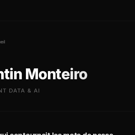
eil
ntin Monteiro
T DATA & AI