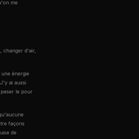
qu'on me
, changer d'air,
: une énergie
J'y ai aussi
 peser le pour
 qu'aucune
tre façons
guise de