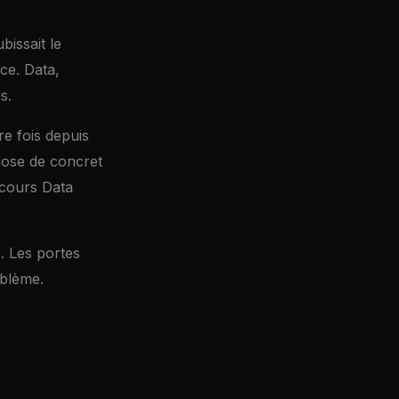
bissait le
nce. Data,
s.
re fois depuis
hose de concret
rcours Data
. Les portes
oblème.