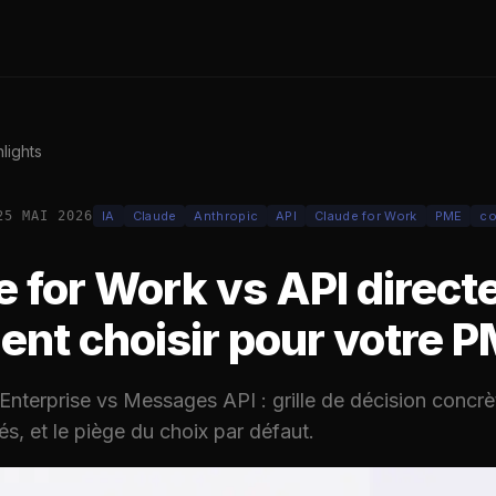
lights
25 MAI 2026
IA
Claude
Anthropic
API
Claude for Work
PME
co
 for Work vs API directe
nt choisir pour votre 
nterprise vs Messages API : grille de décision concr
s, et le piège du choix par défaut.