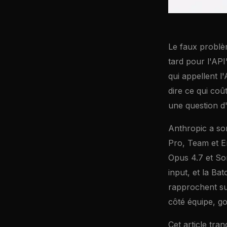
Le faux problè
tard pour l'API
qui appellent 
dire ce qui coû
une question d'
Anthropic a sor
Pro, Team et E
Opus 4.7 et Son
input, et la B
rapprochent sur
côté équipe, g
Cet article tra