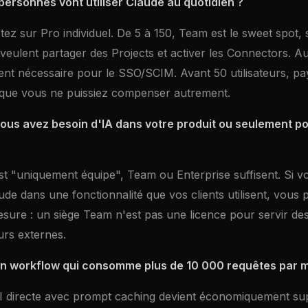
personnes vont utiliser Claude au quotidien ?
tez sur Pro individuel. De 5 à 150, Team est le sweet spot,
 veulent partager des Projects et activer les Connectors. Au
ent nécessaire pour le SSO/SCIM. Avant 50 utilisateurs, pa
 que vous ne puissiez compenser autrement.
vous avez besoin d'IA dans votre produit ou seulement po
st "uniquement équipe", Team ou Enterprise suffisent. Si v
e dans une fonctionnalité que vos clients utilisent, vous p
sure : un siège Team n'est pas une licence pour servir de
eurs externes.
un workflow qui consomme plus de 10 000 requêtes par m
API directe avec prompt caching devient économiquement su