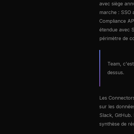
avec siège annu
marche : SSO a
Compliance API
étendue avec Sa
périmètre de co
Team, c'est 
dessus.
Les Connectors
sur les donnée
Slack, GitHub.
synthèse de réu