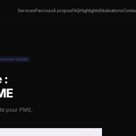
Services
Parcours
À propos
FAQ
Highlights
Réalisations
Conta
nsultant Claude
 :
PME
ète pour PME,