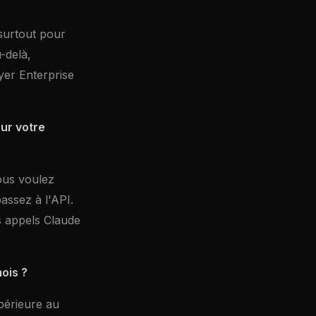
 surtout pour
-delà,
yer Enterprise
ur votre
ous voulez
assez à l'API.
s appels Claude
ois ?
périeure au