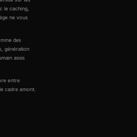
c le caching,
iège ne vous
somme des
s, génération
umain assis
ore entre
le cadre amont.