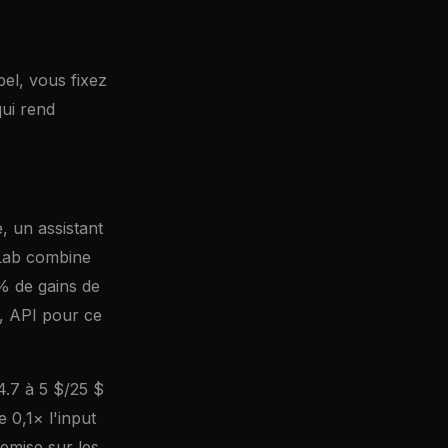
pel, vous fixez
ui rend
e, un assistant
tLab combine
 de gains de
n, API pour ce
4.7 à 5 $/25 $
 0,1× l'input
emise sur les