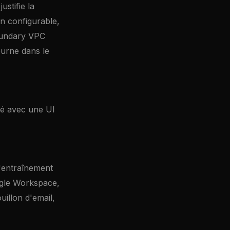
ustifie la
n configurable,
oundary VPC
ourne dans le
ité avec une UI
d'entraînement
ogle Workspace,
illon d'email,