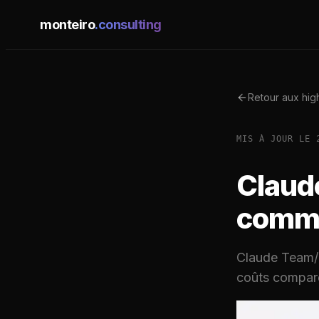
monteiro
.consulting
Retour aux high
MIS À JOUR LE
Claude
comme
Claude Team/E
coûts comparé