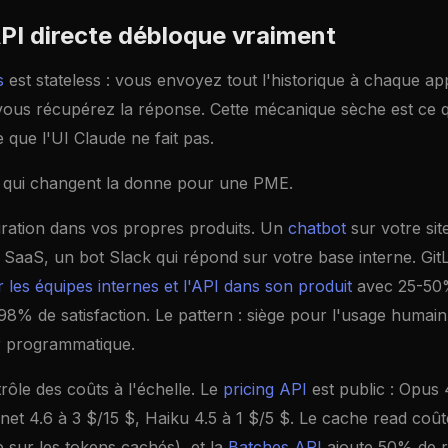
API directe débloque vraiment
s
est stateless : vous envoyez tout l'historique à chaque ap
vous récupérez la réponse. Cette mécanique sèche est ce q
e que l'UI Claude ne fait pas.
s qui changent la donne pour une PME.
égration dans vos propres produits. Un
chatbot
sur votre sit
 SaaS, un bot Slack qui répond sur votre base interne. Gi
 les équipes internes et l'API dans son produit
avec 25-50%
 98% de satisfaction. Le pattern : siège pour l'usage humai
er programmatique.
trôle des coûts à l'échelle. Le
pricing API
est public : Opus 
t 4.6 à 3 $/15 $, Haiku 4.5 à 1 $/5 $. Le cache read coûte
 sur les tokens cachés), et la
Batches API
ajoute 50% de r