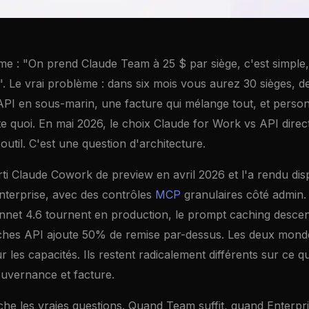
me : "On prend Claude Team à 25 $ par siège, c'est simple,
". Le vrai problème : dans six mois vous aurez 30 sièges, 
l'API en sous-marin, une facture qui mélange tout, et pers
te quoi. En mai 2026, le choix Claude for Work vs API direc
outil. C'est une question d'architecture.
ti Claude Cowork de preview en avril 2026 et l'a rendu dis
nterprise, avec des contrôles
MCP
granulaires côté admin.
net 4.6 tournent en production, le prompt caching descend
atches API ajoute 50% de remise par-dessus. Les deux mond
 les capacités. Ils restent radicalement différents sur ce qu
ouvernance et facture.
nche les vraies questions. Quand Team suffit, quand Enterpri