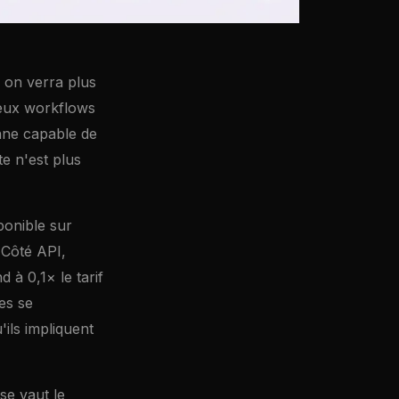
 on verra plus
deux workflows
onne capable de
te n'est plus
ponible sur
 Côté API,
 à 0,1× le tarif
es se
'ils impliquent
se vaut le