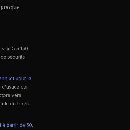
t presque
es de 5 à 150
 de sécurité
annuel pour la
s d'usage par
ctors vers
ute du travail
d à partir de 50
,