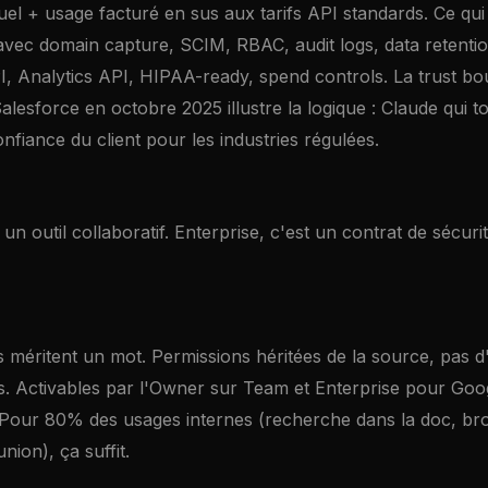
el + usage facturé en sus aux tarifs API standards. Ce qui j
vec domain capture, SCIM, RBAC, audit logs, data retentio
, Analytics API, HIPAA-ready, spend controls. La trust b
lesforce en octobre 2025 illustre la logique : Claude qui t
nfiance du client pour les industries régulées.
un outil collaboratif. Enterprise, c'est un contrat de sécur
 méritent un mot. Permissions héritées de la source, pas 
s. Activables par l'Owner sur Team et Enterprise pour Go
 Pour 80% des usages internes (recherche dans la doc, brou
nion), ça suffit.