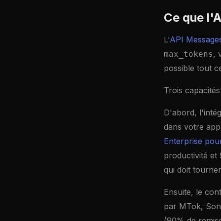
Ce que l'
L'
API Message
, 
max_tokens
possible tout c
Trois capacité
D'abord, l'int
dans votre app
Enterprise pour
productivité et
qui doit tourn
Ensuite, le con
par MTok, Sonne
(90% de remise