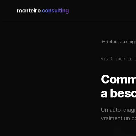
monteiro
.consulting
Retour aux high
MIS À JOUR LE
Comme
a beso
Un auto-diagn
vraiment un co