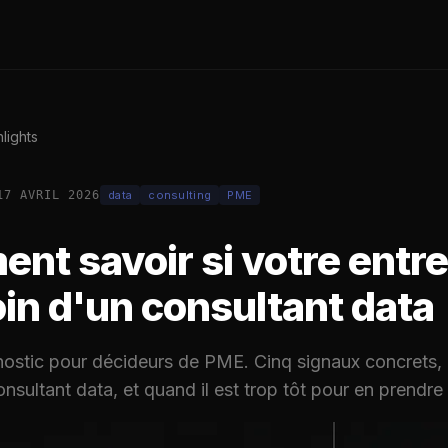
lights
17 AVRIL 2026
data
consulting
PME
nt savoir si votre entre
in d'un consultant data
ostic pour décideurs de PME. Cinq signaux concrets, 
nsultant data, et quand il est trop tôt pour en prendre