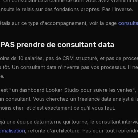
. Un consultant data clarifie ce dont vous avez vraiment b
nsuite le relais sur des fondations propres. Pas l'inverse.
étails sur ce type d'accompagnement, voir la page
consulta
PAS prendre de consultant data
oins de 10 salariés, pas de CRM structuré, et pas de proc
rop tôt. Un consultant data n'invente pas vos processus. Il n
e.
n est "un dashboard Looker Studio pour suivre les ventes",
n consultant. Vous cherchez un freelance data analyst à la
 moins cher, et c'est exactement ce qu'il vous faut.
jà une équipe data interne qui tourne, le consultant intervi
omatisation
, refonte d'architecture. Pas pour tout reprendr