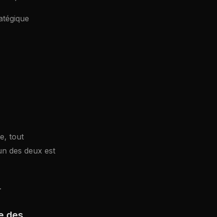
atégique
e, tout
un des deux est
.
e des