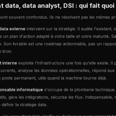
 data, data analyst, DSI : qui fait quoi
s sont souvent confondus. Ils ne résolvent pas les mêmes p
data externe
intervient sur la stratégie. Il audite l'existant, i
e un plan d'action adapté à votre taille et votre maturité. S
in. Son livrable est une roadmap actionnable, pas un rappo
 tiroir.
t interne
exploite l'infrastructure une fois qu'elle existe. Il 
urrents, analyse les données opérationnelles, répond aux
n poste permanent, utile quand la machine tourne déjà.
onsable informatique
s'occupe de la plomberie technique. I
tils, gère les intégrations, sécurise les flux. Indispensable,
définir la stratégie data.