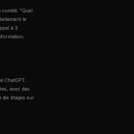
 comité. "Quel
éellement le
ppel à 3
nformation.
té ChatGPT.
ées, avec des
 dix étages sur