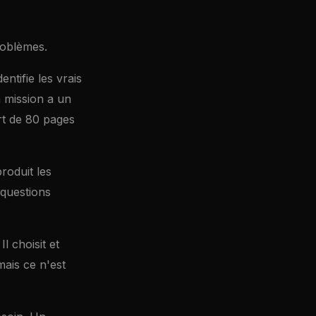
roblèmes.
dentifie les vrais
a mission a un
rt de 80 pages
produit les
 questions
l choisit et
 mais ce n'est