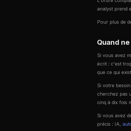
L'ordre compte
analyst prend e
Pour plus de d
Quand ne 
Si vous avez m
écrit : c'est t
que ce qui exist
Si votre besoi
cherchez pas u
cinq à dix fois
Si vous avez dé
précis : IA,
aut