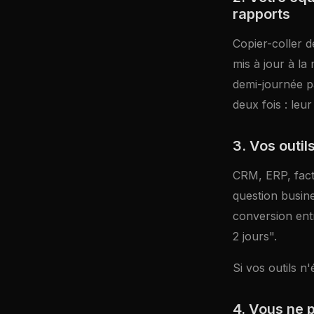
rapports
Copier-coller d
mis à jour à la
demi-journée pa
deux fois : leu
3. Vos outil
CRM, ERP, factu
question busine
conversion ent
2 jours".
Si vos outils n
4. Vous ne 