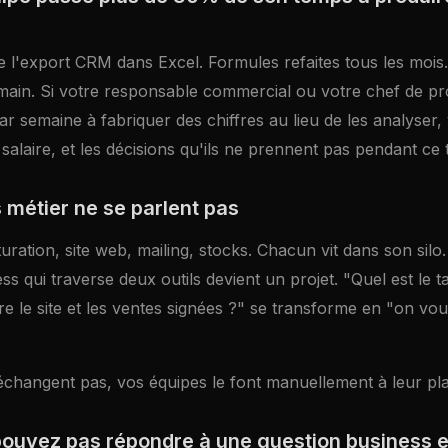
e l'export CRM dans Excel. Formules refaites tous les mois
 main. Si votre responsable commercial ou votre chef de pr
r semaine à fabriquer des chiffres au lieu de les analyser
r salaire, et les décisions qu'ils ne prennent pas pendant ce
s métier ne se parlent pas
ration, site web, mailing, stocks. Chacun vit dans son sil
ss qui traverse deux outils devient un projet. "Quel est le t
re le site et les ventes signées ?" se transforme en "on v
'échangent pas, vos équipes le font manuellement à leur pl
pouvez pas répondre à une question business 