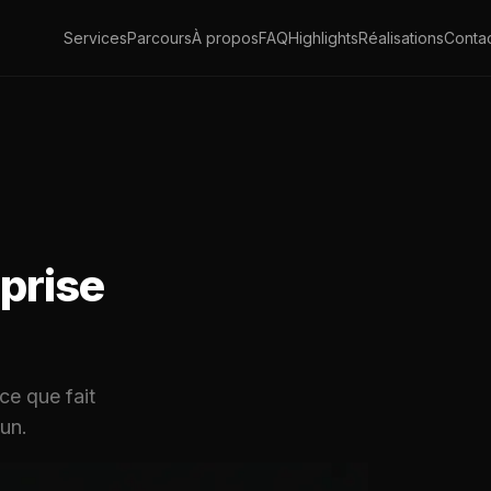
Services
Parcours
À propos
FAQ
Highlights
Réalisations
Conta
prise
ce que fait
 un.