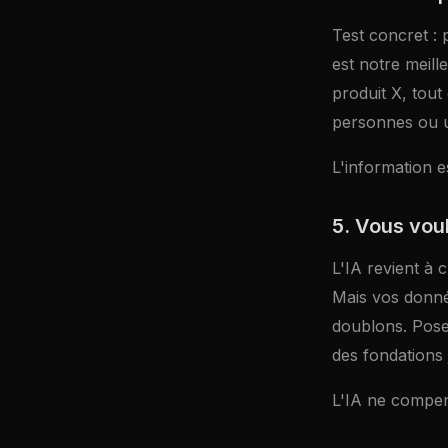
Test concret :
est notre meill
produit X, tout
personnes ou u
L'information es
5. Vous voul
L'IA revient à
Mais vos donné
doublons. Poser
des fondations 
L'IA ne compens