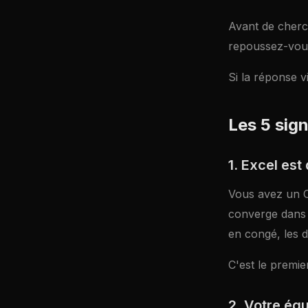
Avant de cherch
repoussez-vous
Si la réponse vi
Les 5 sig
1. Excel est
Vous avez un C
converge dans 
en congé, les d
C'est le premier
2. Votre éq