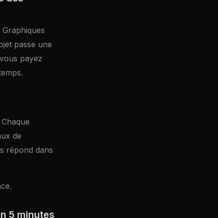
. Graphiques
ojet passe une
, vous payez
 temps.
o. Chaque
aux de
ous répond dans
ace.
en 5 minutes