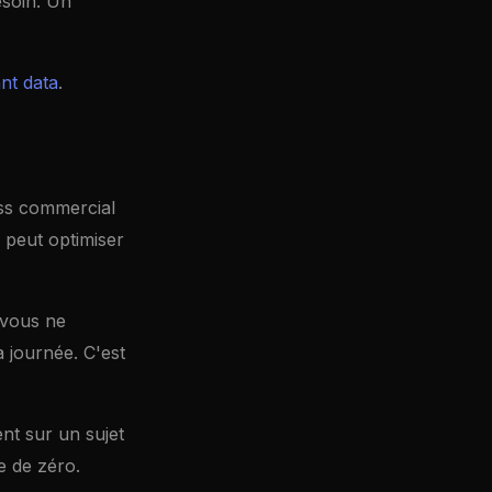
esoin. Un
nt data
.
ess commercial
e peut optimiser
 vous ne
 journée. C'est
ent sur un sujet
e de zéro.