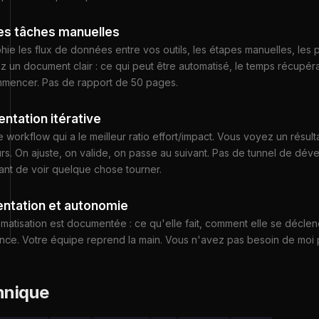
des tâches manuelles
ie les flux de données entre vos outils, les étapes manuelles, les po
 un document clair : ce qui peut être automatisé, le temps récupéra
mmencer. Pas de rapport de 50 pages.
ntation itérative
e workflow qui a le meilleur ratio effort/impact. Vous voyez un résult
rs. On ajuste, on valide, on passe au suivant. Pas de tunnel de dé
vant de voir quelque chose tourner.
ntation et autonomie
atisation est documentée : ce qu'elle fait, comment elle se déclenc
oince. Votre équipe reprend la main. Vous n'avez pas besoin de moi p
hnique