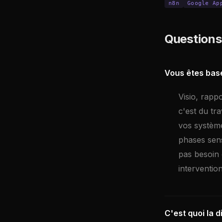
n8n
Google Ap
Questions
Vous êtes basé
Visio, rapp
c'est du tr
vos système
phases sens
pas besoin 
interventio
C'est quoi la 