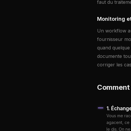
faut du traite
Monitoring e
Un workflow au
fournisseur mod
quand quelque 
documente tout.
corriger les ca
Comment 
1. Échange 
Vous me raco
agacent, ce 
le dis. On n