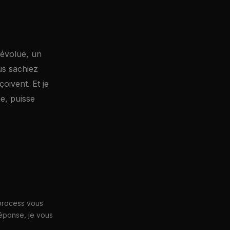
 évolue, un
us sachiez
oivent. Et je
e, puisse
 process vous
réponse, je vous