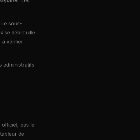
 séparés. Les
. Le sous-
« se débrouille
à vérifier
 administratifs
fficiel, pas le
 tableur de