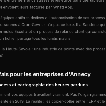
ent entre les francs suisses et les euros dans des tableurs
ki envoient leurs factures par WhatsApp.
quipes entières dédiées à l'automatisation de ses process
personnes à Cran-Gevrier n'a pas ce luxe. Il a Sandrine qui 
ormules Excel » et un process de relance client qui consiste 
 fichier partagé tous les lundis matins.
la Haute-Savoie : une industrie de pointe avec des process
00.
fais pour les entreprises d'Annecy
ocess et cartographie des heures perdues
ent vos équipes travaillent vraiment. Pas l'organigramme o
té en 2019. La réalité : les copier-coller entre l'ERP et le