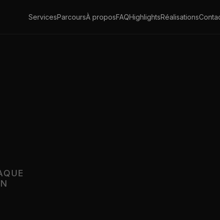
Services
Parcours
À propos
FAQ
Highlights
Réalisations
Conta
AQUE
EN