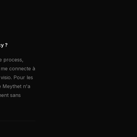
cy ?
de process,
Je me connecte à
visio. Pour les
e Meythet n'a
nent sans