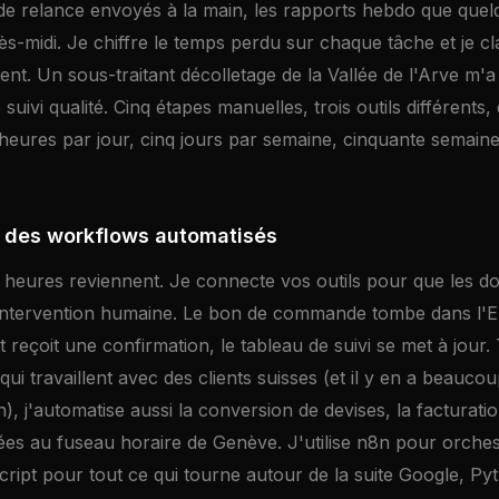
s de relance envoyés à la main, les rapports hebdo que que
ès-midi. Je chiffre le temps perdu sur chaque tâche et je c
ent. Un sous-traitant décolletage de la Vallée de l'Arve m'a
suivi qualité. Cinq étapes manuelles, trois outils différents
heures par jour, cinq jours par semaine, cinquante semaine
 des workflows automatisés
es heures reviennent. Je connecte vos outils pour que les 
 intervention humaine. Le bon de commande tombe dans l'ER
nt reçoit une confirmation, le tableau de suivi se met à jour.
 qui travaillent avec des clients suisses (et il y en a beauco
), j'automatise aussi la conversion de devises, la facturatio
es au fuseau horaire de Genève. J'utilise n8n pour orchest
ipt pour tout ce qui tourne autour de la suite Google, Py