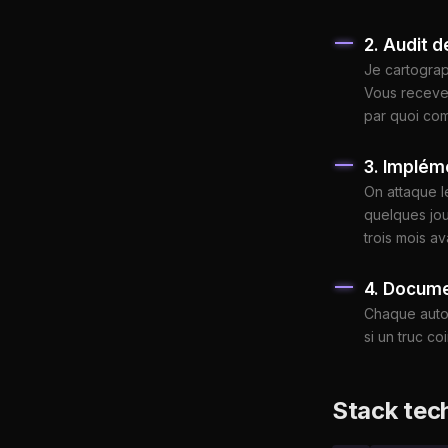
2. Audit 
Je cartograph
Vous recevez
par quoi co
3. Impléme
On attaque l
quelques jou
trois mois a
4. Docume
Chaque autom
si un truc c
Stack tec