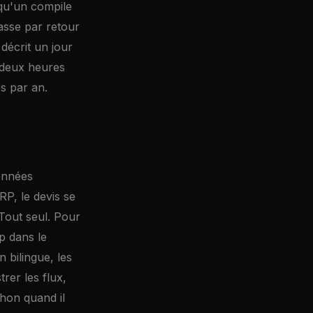
lqu'un compile
lasse par retour
 décrit un jour
, deux heures
s par an.
données
P, le devis se
 Tout seul. Pour
up dans le
n bilingue, les
rer les flux,
thon quand il