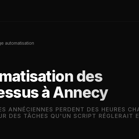
ge automatisation
matisation des
essus à Annecy
ES ANNÉCIENNES PERDENT DES HEURES CH
UR DES TÂCHES QU'UN SCRIPT RÉGLERAIT 
.