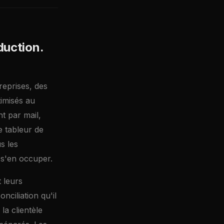
duction.
reprises, des
imisés au
nt par mail,
e tableur de
s les
 s'en occuper.
 leurs
nciliation qu'il
la clientèle