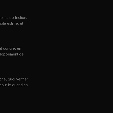
ints de friction.
ble estimé, et
at concret en
veloppement de
he, quoi vérifier
our le quotidien.