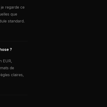
 je regarde ce
uelles que
ule standard.
chose ?
en EUR,
rmats de
ègles claires,