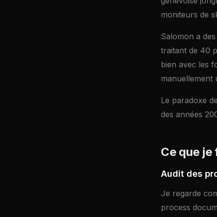
genevoise jongl
moniteurs de s
Salomon a des é
traitant de 40 
bien avec les f
manuellement un
Le paradoxe de 
des années 20
Ce que je 
Audit des pr
Je regarde comm
process documen