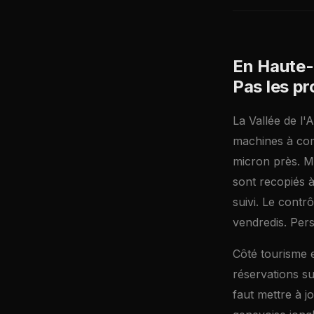
En Haute-
Pas les p
La Vallée de l'
machines à com
micron près. Ma
sont recopiés à
suivi. Le contr
vendredis. Per
Côté tourisme 
réservations su
faut mettre à j